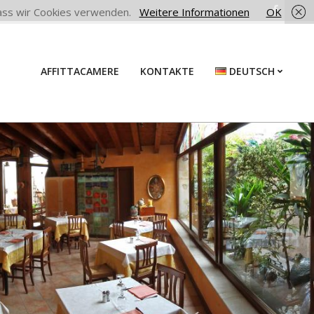
 dass wir Cookies verwenden.
Weitere Informationen
OK
AFFITTACAMERE
KONTAKTE
DEUTSCH
Prim
Navi
Men