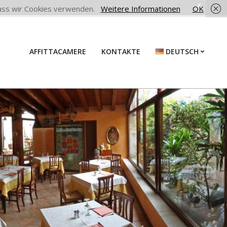
 dass wir Cookies verwenden.
Weitere Informationen
OK
AFFITTACAMERE
KONTAKTE
DEUTSCH
Prim
Navi
Men