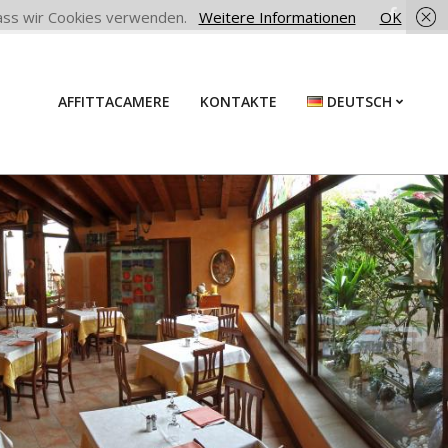
 dass wir Cookies verwenden.
Weitere Informationen
OK
AFFITTACAMERE
KONTAKTE
DEUTSCH
Prim
Navi
Men